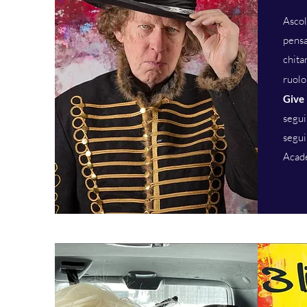
Asco
pensa
chita
ruolo
Give
seguir
segui
Acad