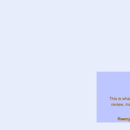
This is what
review, m
Reeny