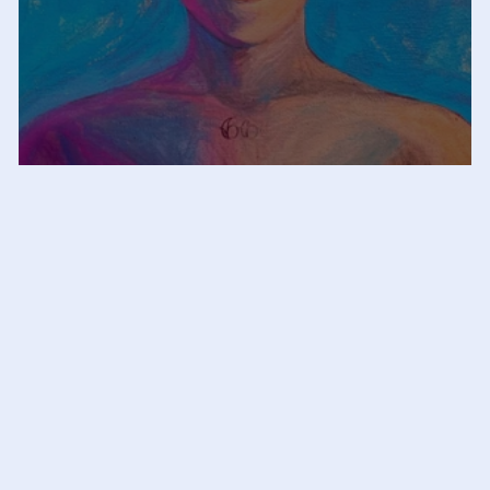
ie
“SAD BOY” di Dani Twice