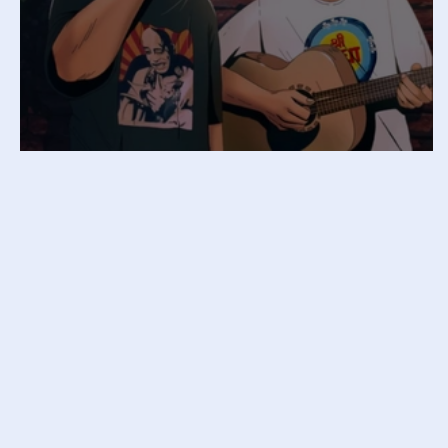
“JAYA RADHE SHYAM” di Sam La V