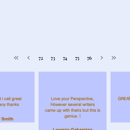
72
73
74
75
76
 i call great
Love your Perspective,
GREAT
any thanks
However several writers
came up with theirs but this is
genius. !
 Smith
Lorenzo Gabanizza