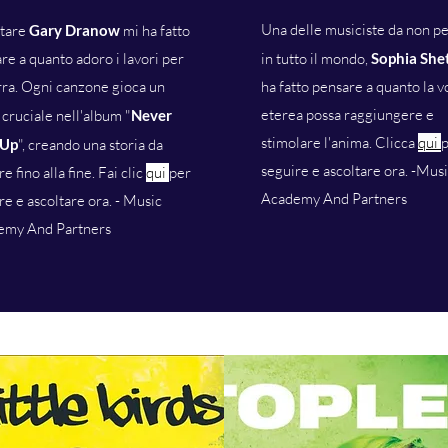
Una delle musiciste da non p
ltare
Gary Dranow
mi ha fatto
re a quanto adoro i lavori per
in tutto il mondo,
Sophia She
rra. Ogni canzone gioca un
ha fatto pensare a quanto la 
eterea possa raggiungere e
 cruciale nell'album "
Never
stimolare l'anima. Clicca
qui
 Up
", creando una storia da
seguire e ascoltare ora. -Mus
e fino alla fine. Fai clic
qui
per
Academy And Partners
re e ascoltare ora. - Music
emy And Partners