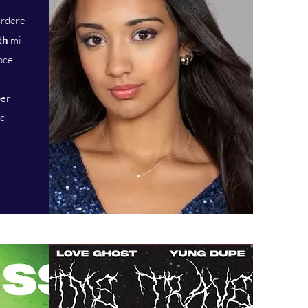
erdere
th
mi
voce
per
ic