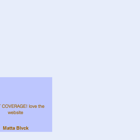
 COVERAGE! love the
website
Matta Blvck