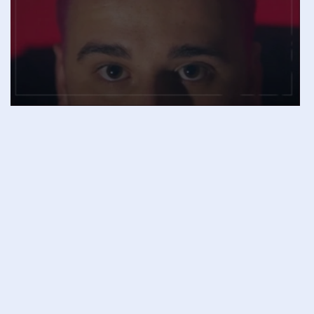
“BABY STEPS” di Milo Tish