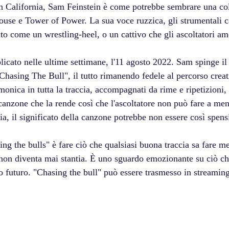
n California, Sam Feinstein è come potrebbe sembrare una co
e e Tower of Power. La sua voce ruzzica, gli strumentali caot
lto come un wrestling-heel, o un cattivo che gli ascoltatori a
licato nelle ultime settimane, l'11 agosto 2022. Sam spinge il
Chasing The Bull", il tutto rimanendo fedele al percorso creativ
onica in tutta la traccia, accompagnati da rime e ripetizioni, 
canzone che la rende così che l'ascoltatore non può fare a men
ia, il significato della canzone potrebbe non essere così spens
ng the bulls" è fare ciò che qualsiasi buona traccia sa fare m
non diventa mai stantia. È uno sguardo emozionante su ciò ch
imo futuro. "Chasing the bull" può essere trasmesso in streami