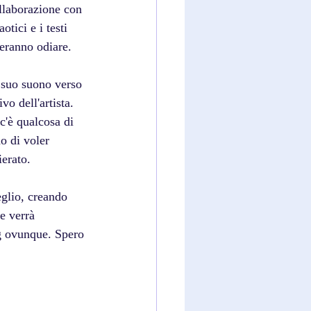
llaborazione con 
ici e i testi 
meranno odiare.
 suo suono verso 
o dell'artista. 
c'è qualcosa di 
o di voler 
ierato.
eglio, creando 
e verrà 
ng ovunque. Spero 