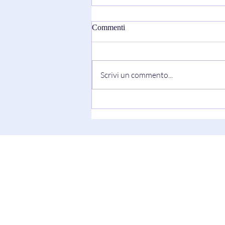
Commenti
Scrivi un commento...
“I WISH” di Sarantos