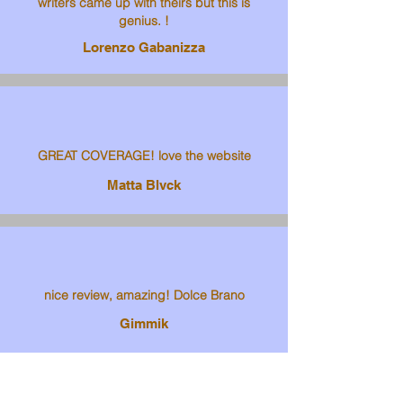
writers came up with theirs but this is
genius. !
Lorenzo Gabanizza
GREAT COVERAGE! love the website
Matta Blvck
nice review, amazing! Dolce Brano
Gimmik
Sophia Sheth