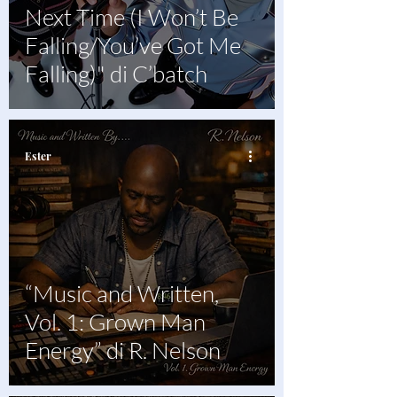
Next Time (I Won’t Be
Falling/You’ve Got Me
Falling)" di C’batch
Ester
“Music and Written,
Vol. 1: Grown Man
Energy” di R. Nelson