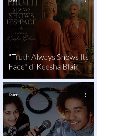
Ester
RECENSIONI
COLLOQUI
GRIDA A
"Truth Always Shows Its
Face" di Keesha Blair
Ester