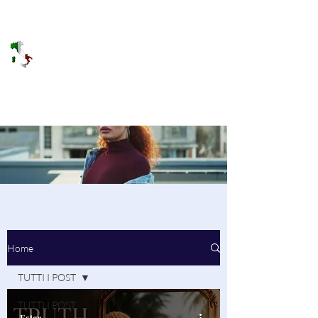
DOLCE BRANO
RAGGIUNGERE IL PARADISO SULLA
FREQUENZA
Home
TUTTI I POST
TUTTI I POST