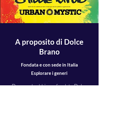
Iscriviti alla mia newsletter per essere avvisato ogni volta che pubblico un aggiornamento.
A proposito di Dolce
Brano
Fondata e con sede in Italia
Esplorare i generi
Da quando abbiamo fondato Dolce
Brano nel 2016, ci siamo divertiti a
costruirci una reputazione come voce
rispettata in tutto ciò che riguarda la
musica e ho guadagnato la fiducia dei
miei lettori mantenendo la piena