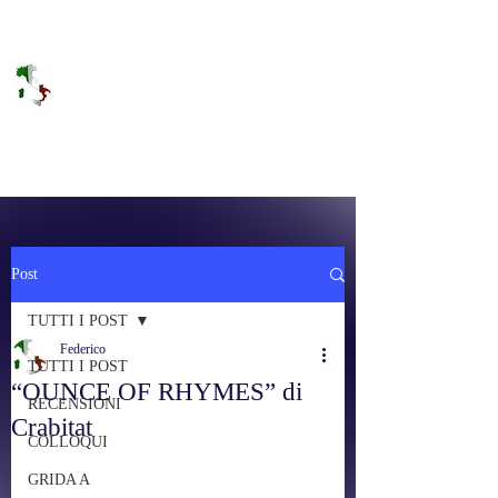
DOLCE BRANO
RAGGIUNGERE IL PARADISO SULLA
FREQUENZA
Post
TUTTI I POST
Federico
TUTTI I POST
“OUNCE OF RHYMES” di
RECENSIONI
Crabitat
COLLOQUI
GRIDA A