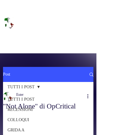
DOLCE BRANO
RAGGIUNGERE IL PARADISO SULLA
FREQUENZA
Post
TUTTI I POST
Ester
TUTTI I POST
"Not Alone" di OpCritical
RECENSIONI
COLLOQUI
GRIDA A