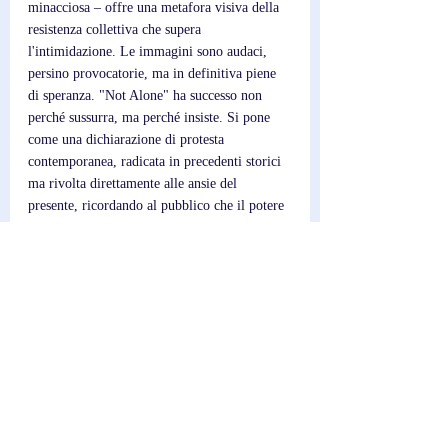
minacciosa – offre una metafora visiva della 
resistenza collettiva che supera 
l'intimidazione. Le immagini sono audaci, 
persino provocatorie, ma in definitiva piene 
di speranza. "Not Alone" ha successo non 
perché sussurra, ma perché insiste. Si pone 
come una dichiarazione di protesta 
contemporanea, radicata in precedenti storici 
ma rivolta direttamente alle ansie del 
presente, ricordando al pubblico che il potere 
dell'unità è da tempo un catalizzatore di 
cambiamento.
Post recenti
Mostra tutti