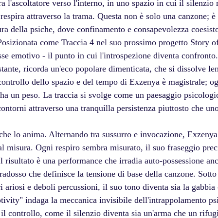
 l'ascoltatore verso l'interno, in uno spazio in cui il silenzio 
 respira attraverso la trama. Questa non è solo una canzone; 
ttura della psiche, dove confinamento e consapevolezza coesist
Posizionata come Traccia 4 nel suo prossimo progetto Story o
se emotivo - il punto in cui l'introspezione diventa confronto.
istante, ricorda un'eco popolare dimenticata, che si dissolve le
 controllo dello spazio e del tempo di Exzenya è magistrale; o
 ha un peso. La traccia si svolge come un paesaggio psicologic
contorni attraverso una tranquilla persistenza piuttosto che un
 che lo anima. Alternando tra sussurro e invocazione, Exzenya 
ual misura. Ogni respiro sembra misurato, il suo fraseggio pre
l risultato è una performance che irradia auto-possessione an
aradosso che definisce la tensione di base della canzone. Sotto
i ariosi e deboli percussioni, il suo tono diventa sia la gabbia
ivity" indaga la meccanica invisibile dell'intrappolamento ps
to il controllo, come il silenzio diventa sia un'arma che un rifu