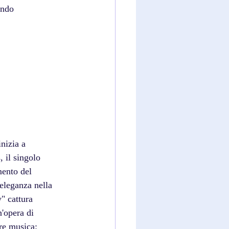
endo 
nizia a 
 il singolo 
mento del 
'eleganza nella 
" cattura 
n'opera di 
re musica: 