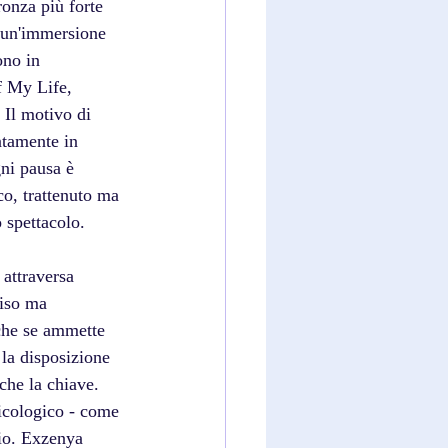
ronza più forte 
è un'immersione 
ono in 
f My Life, 
 Il motivo di 
ntamente in 
gni pausa è 
o, trattenuto ma 
o spettacolo.
attraversa 
ciso ma 
che se ammette 
 la disposizione 
 che la chiave.
icologico - come 
gio. Exzenya 