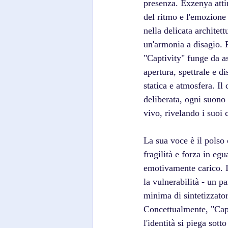
presenza. Exzenya attira
del ritmo e l'emozione
nella delicata archite
un'armonia a disagio. 
"Captivity" funge da as
apertura, spettrale e d
statica e atmosfera. Il
deliberata, ogni suono
vivo, rivelando i suoi 
La sua voce è il polso
fragilità e forza in eg
emotivamente carico. I
la vulnerabilità - un p
minima di sintetizzator
Concettualmente, "Capt
l'identità si piega sot