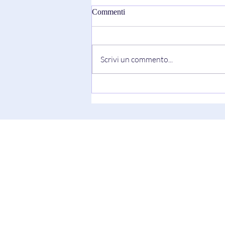
Commenti
Scrivi un commento...
"Truth Always Shows Its Face"
di Keesha Blair