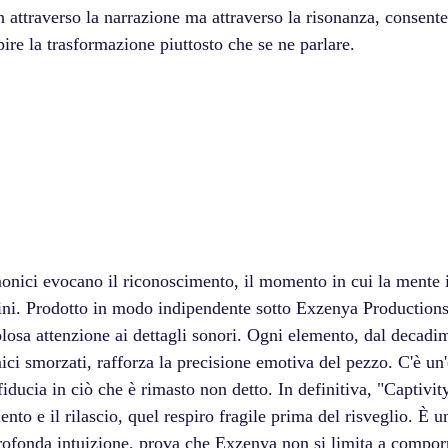
n attraverso la narrazione ma attraverso la risonanza, consent
epire la trasformazione piuttosto che se ne parlare. 
monici evocano il riconoscimento, il momento in cui la mente i
fini. Prodotto in modo indipendente sotto Exzenya Productions,
losa attenzione ai dettagli sonori. Ogni elemento, dal decadi
mici smorzati, rafforza la precisione emotiva del pezzo. C'è un
ducia in ciò che è rimasto non detto. In definitiva, "Captivity
mento e il rilascio, quel respiro fragile prima del risveglio. È u
 profonda intuizione, prova che Exzenya non si limita a compor