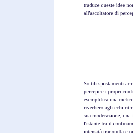
traduce queste idee no
all'ascoltatore di perc
Sottili spostamenti ar
percepire i propri con
esemplifica una metico
riverbero agli echi rit
sua moderazione, una fi
l'istante tra il confina
intensità tranquilla e