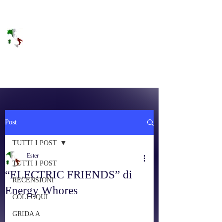
DOLCE BRANO
RAGGIUNGERE IL PARADISO SULLA
FREQUENZA
Post
TUTTI I POST
Ester
TUTTI I POST
“ELECTRIC FRIENDS” di
RECENSIONI
Energy Whores
COLLOQUI
GRIDA A