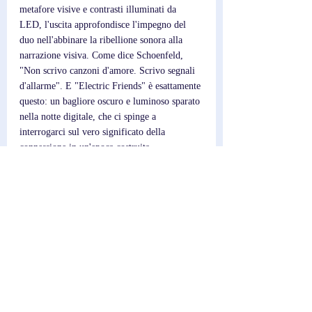
metafore visive e contrasti illuminati da 
LED, l'uscita approfondisce l'impegno del 
duo nell'abbinare la ribellione sonora alla 
narrazione visiva. Come dice Schoenfeld, 
"Non scrivo canzoni d'amore. Scrivo segnali 
d'allarme". E "Electric Friends" è esattamente 
questo: un bagliore oscuro e luminoso sparato 
nella notte digitale, che ci spinge a 
interrogarci sul vero significato della 
connessione in un'epoca costruita 
sull'elettricità e sull'illusione.
Post recenti
Mostra tutti