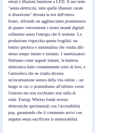
emoji e illusioni luminose a LED. Il suo testo 
"senza elettricità, tutte quelle illusioni curate 
si dissolvono" diventa la tesi dell'intero 
brano, offrendo un agghiacciante promemoria 
di quanto velocemente i nostri mondi digitali 
collassino senza l'energia che li sostiene. La 
produzione rispecchia questa fragilità: un 
battito ipnotico e minimalista che risulta allo 
stesso tempo intimo e isolante. I sintetizzatori 
fluttuano come segnali lontani, la batteria 
elettronica batte costantemente sotto di loro, e 
l'atmosfera che ne risulta diventa 
un'incarnazione sonora della vita online – un 
luogo in cui ci protendiamo all'infinito verso 
l'esterno ma non tocchiamo mai nulla di 
reale. Energy Whores fonde texture 
elettroniche sperimentali con l'accessibilità 
pop, garantendo che il commento arrivi con 
impatto senza sacrificare la memorabilità.