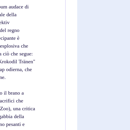
bum audace di 
le della 
ektiv 
 del regno 
cipante è 
 esplosiva che 
a ciò che segue: 
"Krokodil Tränen" 
rap odierna, che 
ne. 
o il brano a 
acrifici che 
oo), una critica 
gabbia della 
no pesanti e 