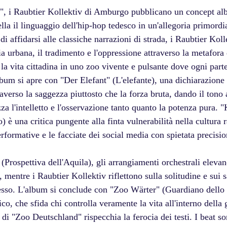
, i Raubtier Kollektiv di Amburgo pubblicano un concept al
la il linguaggio dell'hip-hop tedesco in un'allegoria primordia
i affidarsi alle classiche narrazioni di strada, i Raubtier Koll
a urbana, il tradimento e l'oppressione attraverso la metafora
la vita cittadina in uno zoo vivente e pulsante dove ogni parte
lbum si apre con "Der Elefant" (L'elefante), una dichiarazione
averso la saggezza piuttosto che la forza bruta, dando il tono 
za l'intelletto e l'osservazione tanto quanto la potenza pura. 
) è una critica pungente alla finta vulnerabilità nella cultura 
rformative e le facciate dei social media con spietata precisio
(Prospettiva dell'Aquila), gli arrangiamenti orchestrali elevan
 mentre i Raubtier Kollektiv riflettono sulla solitudine e sui s
sso. L'album si conclude con "Zoo Wärter" (Guardiano dello Z
ico, che sfida chi controlla veramente la vita all'interno della 
di "Zoo Deutschland" rispecchia la ferocia dei testi. I beat so