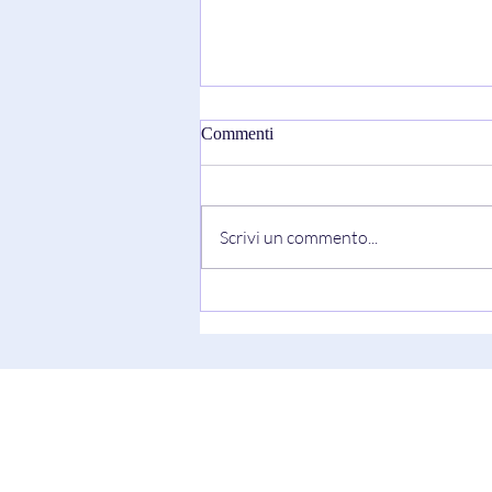
Commenti
Scrivi un commento...
"Truth Always Shows Its Face"
di Keesha Blair