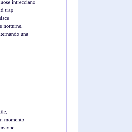
nuose intrecciano 
i trap 
uisce 
e notturne. 
lternando una 
ile, 
 un momento 
ensione. 