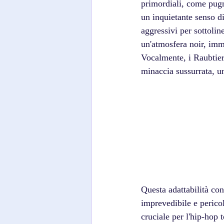
primordiali, come pugn
un inquietante senso d
aggressivi per sottolin
un'atmosfera noir, imme
Vocalmente, i Raubtier
minaccia sussurrata, un
Questa adattabilità con
imprevedibile e peric
cruciale per l'hip-hop