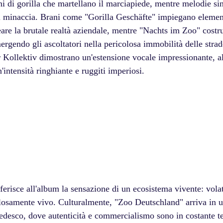
i di gorilla che martellano il marciapiede, mentre melodie si
i minaccia. Brani come "Gorilla Geschäfte" impiegano element
eare la brutale realtà aziendale, mentre "Nachts im Zoo" costr
rgendo gli ascoltatori nella pericolosa immobilità delle strad
 Kollektiv dimostrano un'estensione vocale impressionante, a
'intensità ringhiante e ruggiti imperiosi. 
ferisce all'album la sensazione di un ecosistema vivente: volat
olosamente vivo. Culturalmente, "Zoo Deutschland" arriva in
 tedesco, dove autenticità e commercialismo sono in costante t