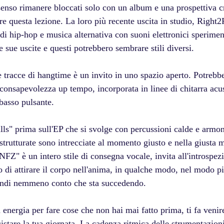
 senso rimanere bloccati solo con un album e una prospettiva cr
e questa lezione. La loro più recente uscita in studio, Right2
i hip-hop e musica alternativa con suoni elettronici speriment
e sue uscite e questi potrebbero sembrare stili diversi.
 tracce di hangtime è un invito in uno spazio aperto. Potrebbe
consapevolezza up tempo, incorporata in linee di chitarra acu
 basso pulsante.
alls" prima sull'EP che si svolge con percussioni calde e armon
strutturate sono intrecciate al momento giusto e nella giusta mi
Z" è un intero stile di consegna vocale, invita all'introspezio
lo di attirare il corpo nell'anima, in qualche modo, nel modo pi
rendi nemmeno conto che sta succedendo.
à energia per fare cose che non hai mai fatto prima, ti fa venir
istare la tua giornata. La cadenza ritmica delle strumentazion