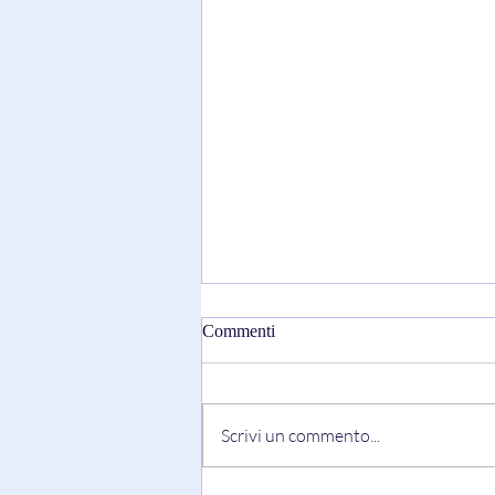
Commenti
Scrivi un commento...
“I WISH” di Sarantos