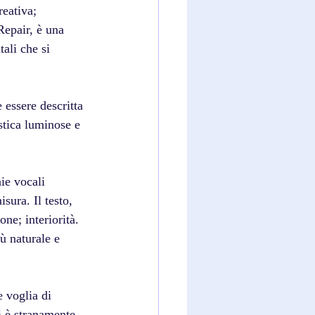
eativa; 
Repair, è una 
ali che si 
 essere descritta 
stica luminose e 
ie vocali 
sura. Il testo, 
ne; interiorità. 
ù naturale e 
e voglia di 
i è stranamente 