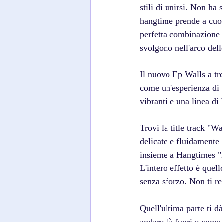
stili di unirsi. Non ha
hangtime prende a cuor
perfetta combinazione d
svolgono nell'arco dell
Il nuovo Ep Walls a tre
come un'esperienza di 
vibranti e una linea di
Trovi la title track "W
delicate e fluidamente 
insieme a Hangtimes "NF
L'intero effetto è quel
senza sforzo. Non ti 
Quell'ultima parte ti d
andare là fuori e conqu