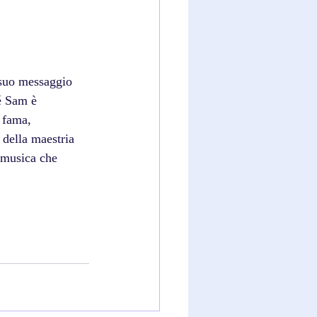
 suo messaggio 
é Sam è 
 fama, 
 della maestria 
e musica che 