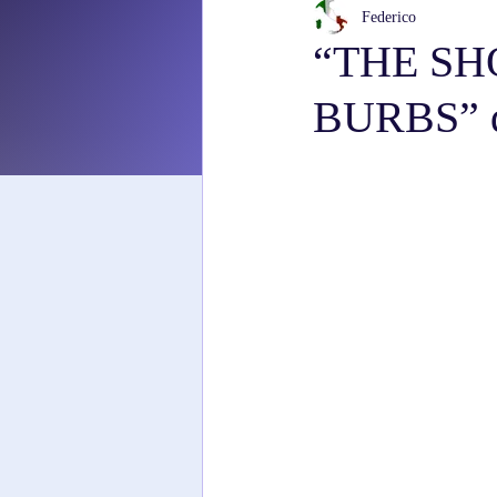
Federico
“THE S
BURBS” d