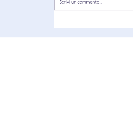
Scrivi un commento...
"Truth Always Shows Its Face"
di Keesha Blair