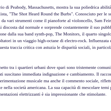
rio di Peabody, Massachusetts, mostra la sua poliedrica abilit
lista, "The Shot Heard Round the Burbs". Conosciuto per le s
 da vari strumenti come il pianoforte al violoncello, Sam Fein
i discosta dal normale e sorprende costantemente il suo pubbl
ione dalla sua band synth-pop, The Monitors, il quarto singolo
oltatori in un viaggio high-octane di electro-rock. Influenzata
sta traccia critica con astuzia le disparità sociali, in particol
netto tra i quartieri urbani dove spari sono tristemente comuni
enti suscitano immediata indignazione e cambiamento. Il raccon
perimentazione musicale ma anche il commento sociale, riflett
te nella società americana. La sua capacità di mescolare temi 
mentazioni elettrizzanti è sia impressionante che stimolante.