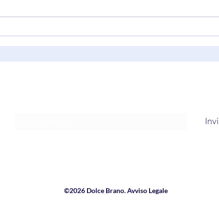
Next Time (I Won’t Be
“Musi
Falling/You’ve Got Me Falling)"
Grow
di C’batch
Nels
Modulo di iscrizione
Inv
©2026 Dolce Brano. Avviso Legale