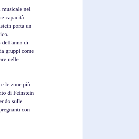
à musicale nel 
ue capacità 
stein porta un 
ico. 
 dell'anno di 
 da gruppi come 
are nelle 
 e le zone più 
to di Feinstein 
endo sulle 
pregnanti con 