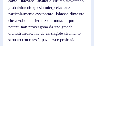
come Ludovico Einaudi e Yiruma troveranno 
probabilmente questa interpretazione 
particolarmente avvincente. Johnson dimostra 
che a volte le affermazioni musicali più 
potenti non provengono da una grande 
orchestrazione, ma da un singolo strumento 
suonato con onestà, pazienza e profonda 
comprensione.
Post recenti
Mostra tutti