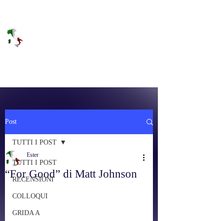
DOLCE BRANO
RAGGIUNGERE IL PARADISO SULLA
FREQUENZA
Post
TUTTI I POST
Ester
TUTTI I POST
“For Good” di Matt Johnson
RECENSIONI
COLLOQUI
GRIDA A