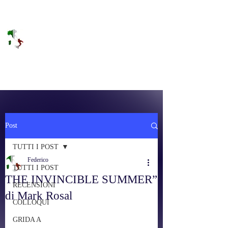
DOLCE BRANO
RAGGIUNGERE IL PARADISO SULLA
FREQUENZA
Post
TUTTI I POST
Federico
TUTTI I POST
THE INVINCIBLE SUMMER”
RECENSIONI
di Mark Rosal
COLLOQUI
GRIDA A