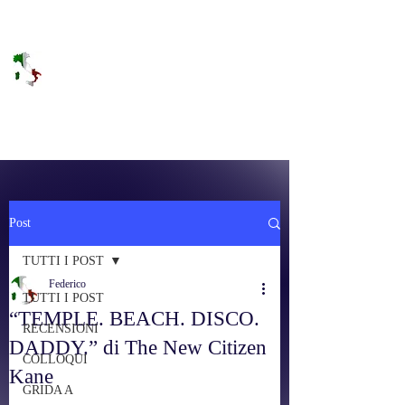
DOLCE BRANO
RAGGIUNGERE IL PARADISO SULLA
FREQUENZA
Post
TUTTI I POST
Federico
TUTTI I POST
“TEMPLE. BEACH. DISCO.
RECENSIONI
DADDY.” di The New Citizen
COLLOQUI
Kane
GRIDA A