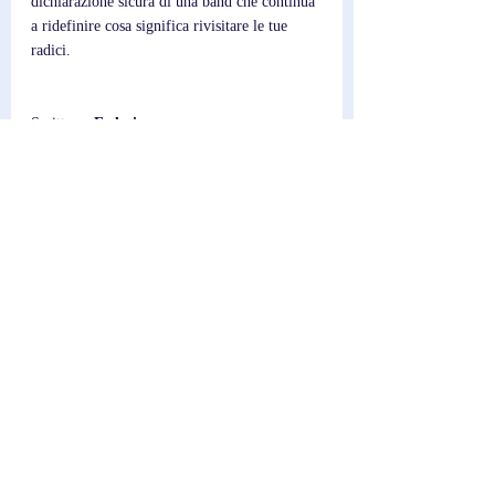
dichiarazione sicura di una band che continua 
a ridefinire cosa significa rivisitare le tue 
radici.
Scrittore; 
Federico
Post recenti
Mostra tutti