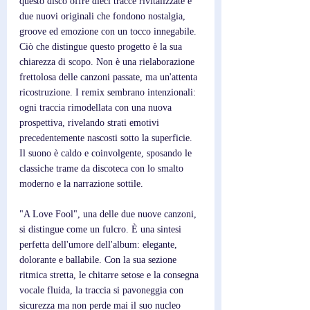
questo disco offre dieci tracce rivitalizzate e 
due nuovi originali che fondono nostalgia, 
groove ed emozione con un tocco innegabile. 
Ciò che distingue questo progetto è la sua 
chiarezza di scopo. Non è una rielaborazione 
frettolosa delle canzoni passate, ma un'attenta 
ricostruzione. I remix sembrano intenzionali: 
ogni traccia rimodellata con una nuova 
prospettiva, rivelando strati emotivi 
precedentemente nascosti sotto la superficie. 
Il suono è caldo e coinvolgente, sposando le 
classiche trame da discoteca con lo smalto 
moderno e la narrazione sottile.
"A Love Fool", una delle due nuove canzoni, 
si distingue come un fulcro. È una sintesi 
perfetta dell'umore dell'album: elegante, 
dolorante e ballabile. Con la sua sezione 
ritmica stretta, le chitarre setose e la consegna 
vocale fluida, la traccia si pavoneggia con 
sicurezza ma non perde mai il suo nucleo 