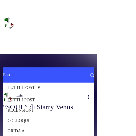
DOLCE BRANO
RAGGIUNGERE IL PARADISO SULLA
FREQUENZA
Post
TUTTI I POST
Ester
TUTTI I POST
“SOUL” di Starry Venus
RECENSIONI
COLLOQUI
GRIDA A