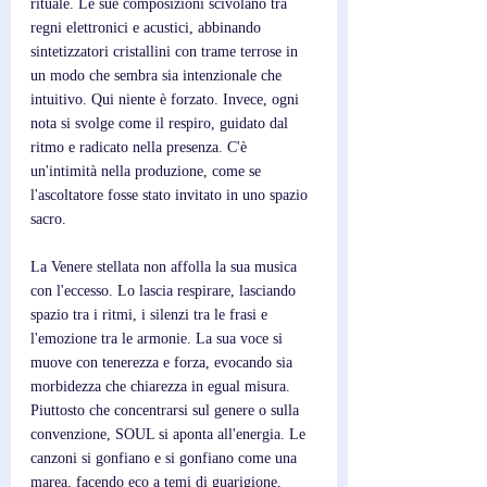
rituale. Le sue composizioni scivolano tra 
regni elettronici e acustici, abbinando 
sintetizzatori cristallini con trame terrose in 
un modo che sembra sia intenzionale che 
intuitivo. Qui niente è forzato. Invece, ogni 
nota si svolge come il respiro, guidato dal 
ritmo e radicato nella presenza. C'è 
un'intimità nella produzione, come se 
l'ascoltatore fosse stato invitato in uno spazio 
sacro. 
La Venere stellata non affolla la sua musica 
con l'eccesso. Lo lascia respirare, lasciando 
spazio tra i ritmi, i silenzi tra le frasi e 
l'emozione tra le armonie. La sua voce si 
muove con tenerezza e forza, evocando sia 
morbidezza che chiarezza in egual misura. 
Piuttosto che concentrarsi sul genere o sulla 
convenzione, SOUL si aponta all'energia. Le 
canzoni si gonfiano e si gonfiano come una 
marea, facendo eco a temi di guarigione, 