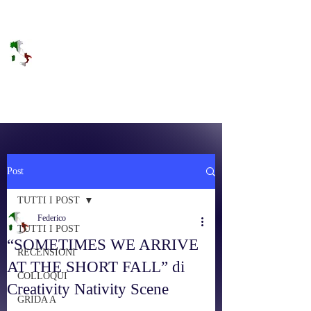
DOLCE BRANO
RAGGIUNGERE IL PARADISO SULLA
FREQUENZA
Post
TUTTI I POST
Federico
TUTTI I POST
“SOMETIMES WE ARRIVE
RECENSIONI
AT THE SHORT FALL” di
COLLOQUI
Creativity Nativity Scene
GRIDA A