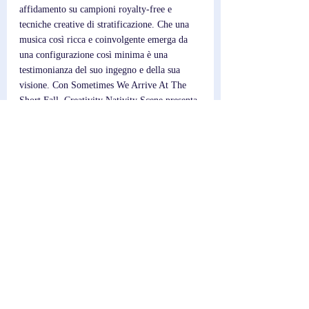
affidamento su campioni royalty-free e 
tecniche creative di stratificazione. Che una 
musica così ricca e coinvolgente emerga da 
una configurazione così minima è una 
testimonianza del suo ingegno e della sua 
visione. Con Sometimes We Arrive At The 
Short Fall, Creativity Nativity Scene presenta 
un'evoluzione del suo suono caratteristico, 
ancora cinematografico ed evocativo, ma con 
un ritrovato senso di facilità e leggerezza. È 
un'aggiunta rinfrescante ed emozionante alla 
crescente discografia di Davis.
Scrittore; 
Federico