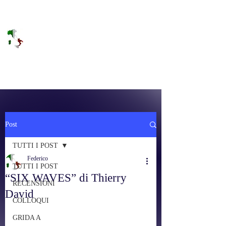
DOLCE BRANO
RAGGIUNGERE IL PARADISO SULLA
FREQUENZA
Post
TUTTI I POST
Federico
TUTTI I POST
“SIX WAVES” di Thierry
RECENSIONI
David
COLLOQUI
GRIDA A