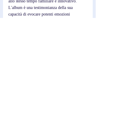
allo stesso tempo familiare e innovativo. 
L'album è una testimonianza della sua 
capacità di evocare potenti emozioni 
attraverso il suono, creando un viaggio 
immersivo che invita all'introspezione e alla 
meraviglia. È un album che richiede di essere 
ascoltato nella sua interezza, offrendo 
qualcosa di nuovo ad ogni ascolto.
Scrittore; 
Federico
Post recenti
Mostra tutti