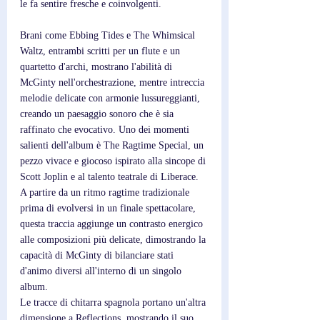
le fa sentire fresche e coinvolgenti. 
Brani come Ebbing Tides e The Whimsical 
Waltz, entrambi scritti per un flute e un 
quartetto d'archi, mostrano l'abilità di 
McGinty nell'orchestrazione, mentre intreccia 
melodie delicate con armonie lussureggianti, 
creando un paesaggio sonoro che è sia 
raffinato che evocativo. Uno dei momenti 
salienti dell'album è The Ragtime Special, un 
pezzo vivace e giocoso ispirato alla sincope di 
Scott Joplin e al talento teatrale di Liberace. 
A partire da un ritmo ragtime tradizionale 
prima di evolversi in un finale spettacolare, 
questa traccia aggiunge un contrasto energico 
alle composizioni più delicate, dimostrando la 
capacità di McGinty di bilanciare stati 
d'animo diversi all'interno di un singolo 
album.
Le tracce di chitarra spagnola portano un'altra 
dimensione a Reflections, mostrando il suo 