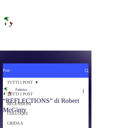
DOLCE BRANO
RAGGIUNGERE IL PARADISO SULLA
FREQUENZA
Post
TUTTI I POST
Federico
TUTTI I POST
“REFLECTIONS” di Robert
RECENSIONI
McGinty
COLLOQUI
GRIDA A