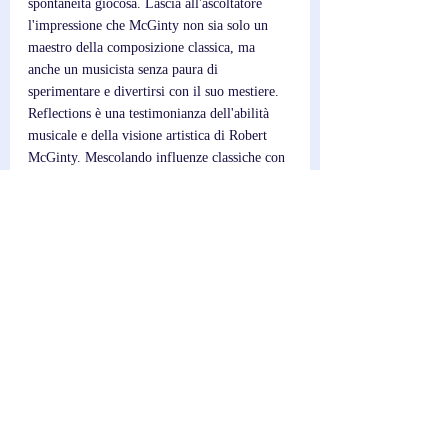
spontaneità giocosa. Lascia all'ascoltatore 
l'impressione che McGinty non sia solo un 
maestro della composizione classica, ma 
anche un musicista senza paura di 
sperimentare e divertirsi con il suo mestiere. 
Reflections è una testimonianza dell'abilità 
musicale e della visione artistica di Robert 
McGinty. Mescolando influenze classiche con 
un tocco moderno e personale, ha creato un 
album sofisticato e accessibile. Che tu sia un 
appassionato di musica classica o 
semplicemente alla ricerca di qualcosa di 
unico ed edificante, vale la pena ascoltare 
Reflections. Ora in streaming su tutte le 
principali piattaforme, questo è un album che 
merita di essere ascoltato.
Scrittore; 
Federico