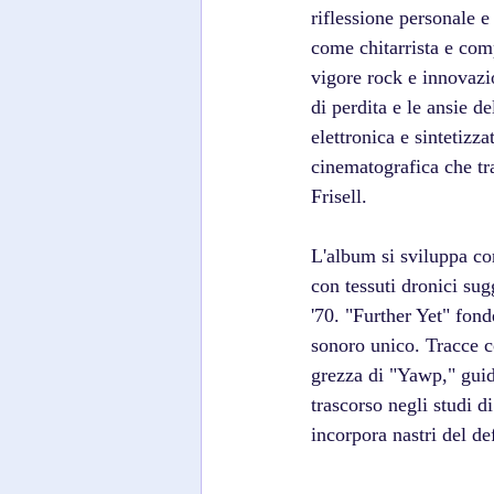
riflessione personale e
come chitarrista e com
vigore rock e innovazi
di perdita e le ansie d
elettronica e sintetizz
cinematografica che tr
Frisell.
L'album si sviluppa c
con tessuti dronici su
'70. "Further Yet" fon
sonoro unico. Tracce c
grezza di "Yawp," guid
trascorso negli studi d
incorpora nastri del de