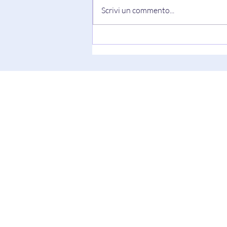
Scrivi un commento...
"Truth Always Shows Its Face"
di Keesha Blair