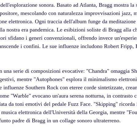
 dell'esplorazione sonora. Basato ad Atlanta, Bragg mostra la s
positore, mescolando con naturalezza improvvisazioni jazz, mo
one elettronica. Ogni traccia dell'album funge da meditazione 
ella nostra era pandemica. Le esibizioni soliste di Bragg alla ch
atori sfidano i generi convenzionali, offrendo invece un'esperie
anscende i confini. Le sue influenze includono Robert Fripp, 
on una serie di composizioni evocative: "Chandra" omaggia Sh
ggestivi, mentre "Autophones" esplora il minimalismo elettroni
de influenze Southern Rock con eteree corde sintetizzate, crea
ome "Warble" evocano un'aura serena notturna, in contrasto co
ata da toni emotivi del pedale Fuzz Face. "Skipping" ricorda 
i musica elettronica dell'Università della Georgia, mentre "Fo
funto padre di Bragg in un collage sonoro ultraterreno. 