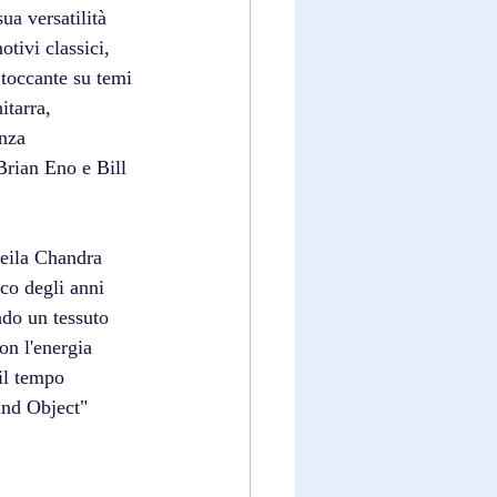
ua versatilità 
tivi classici, 
toccante su temi 
itarra, 
nza 
Brian Eno e Bill 
eila Chandra 
co degli anni 
ndo un tessuto 
n l'energia 
il tempo 
und Object" 