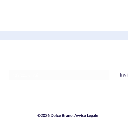
Next Time (I Won’t Be
“Musi
Falling/You’ve Got Me Falling)"
Grow
di C’batch
Nels
Modulo di iscrizione
Inv
©2026 Dolce Brano. Avviso Legale