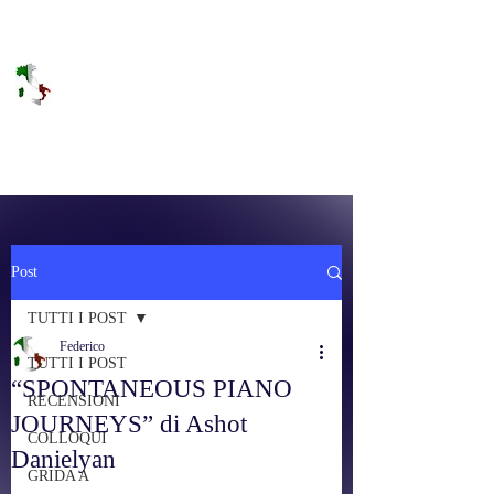
DOLCE BRANO
RAGGIUNGERE IL PARADISO SULLA
FREQUENZA
Post
TUTTI I POST
Federico
TUTTI I POST
“SPONTANEOUS PIANO
RECENSIONI
JOURNEYS” di Ashot
COLLOQUI
Danielyan
GRIDA A