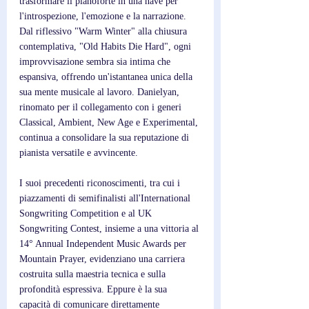
trasformare il pianoforte in una nave per 
l'introspezione, l'emozione e la narrazione. 
Dal riflessivo "Warm Winter" alla chiusura 
contemplativa, "Old Habits Die Hard", ogni 
improvvisazione sembra sia intima che 
espansiva, offrendo un'istantanea unica della 
sua mente musicale al lavoro. Danielyan, 
rinomato per il collegamento con i generi 
Classical, Ambient, New Age e Experimental, 
continua a consolidare la sua reputazione di 
pianista versatile e avvincente. 
I suoi precedenti riconoscimenti, tra cui i 
piazzamenti di semifinalisti all'International 
Songwriting Competition e al UK 
Songwriting Contest, insieme a una vittoria al 
14° Annual Independent Music Awards per 
Mountain Prayer, evidenziano una carriera 
costruita sulla maestria tecnica e sulla 
profondità espressiva. Eppure è la sua 
capacità di comunicare direttamente 