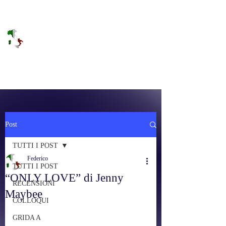
DOLCE BRANO
RAGGIUNGERE IL PARADISO SULLA
FREQUENZA
Post
TUTTI I POST
Federico
TUTTI I POST
“ONLY LOVE” di Jenny
RECENSIONI
Maybee
COLLOQUI
GRIDA A