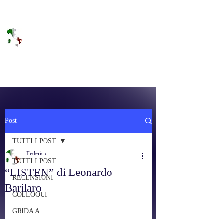
DOLCE BRANO
RAGGIUNGERE IL PARADISO SULLA
FREQUENZA
Post
TUTTI I POST
Federico
TUTTI I POST
“LISTEN” di Leonardo
RECENSIONI
Barilaro
COLLOQUI
GRIDA A