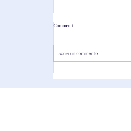
Commenti
Scrivi un commento...
“I WISH” di Sarantos