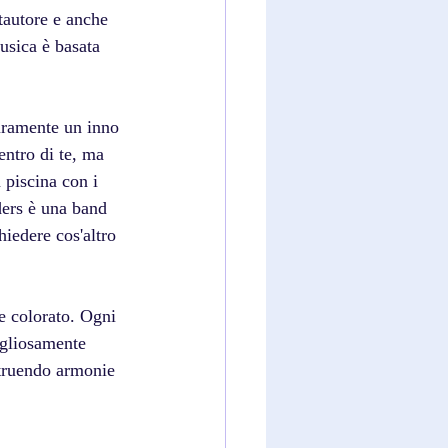
tautore e anche 
musica è basata 
.
uramente un inno 
ntro di te, ma 
 piscina con i 
ers è una band 
hiedere cos'altro 
e colorato. Ogni 
vigliosamente 
struendo armonie 