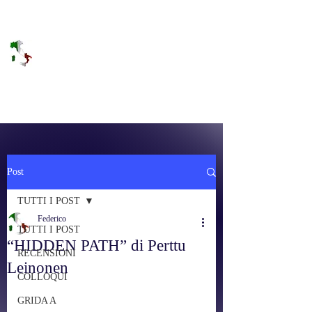
DOLCE BRANO
RAGGIUNGERE IL PARADISO SULLA
FREQUENZA
Post
TUTTI I POST
Federico
TUTTI I POST
“HIDDEN PATH” di Perttu
RECENSIONI
Leinonen
COLLOQUI
GRIDA A