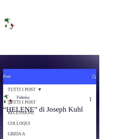
DOLCE BRANO
RAGGIUNGERE IL PARADISO SULLA
FREQUENZA
Post
TUTTI I POST
Federico
TUTTI I POST
“HELENE” di Joseph Kuhl
RECENSIONI
COLLOQUI
GRIDA A