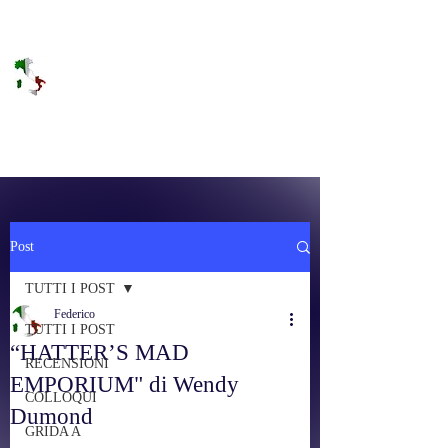
DOLCE BRANO
RAGGIUNGERE IL PARADISO SULLA
FREQUENZA
Post
TUTTI I POST
Federico
TUTTI I POST
“HATTER’S MAD
RECENSIONI
EMPORIUM" di Wendy
COLLOQUI
Dumond
GRIDA A