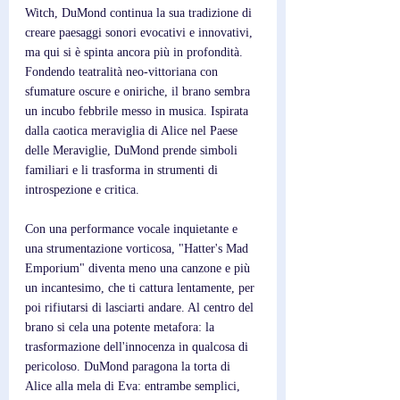
Witch, DuMond continua la sua tradizione di 
creare paesaggi sonori evocativi e innovativi, 
ma qui si è spinta ancora più in profondità. 
Fondendo teatralità neo-vittoriana con 
sfumature oscure e oniriche, il brano sembra 
un incubo febbrile messo in musica. Ispirata 
dalla caotica meraviglia di Alice nel Paese 
delle Meraviglie, DuMond prende simboli 
familiari e li trasforma in strumenti di 
introspezione e critica. 
Con una performance vocale inquietante e 
una strumentazione vorticosa, "Hatter's Mad 
Emporium" diventa meno una canzone e più 
un incantesimo, che ti cattura lentamente, per 
poi rifiutarsi di lasciarti andare. Al centro del 
brano si cela una potente metafora: la 
trasformazione dell'innocenza in qualcosa di 
pericoloso. DuMond paragona la torta di 
Alice alla mela di Eva: entrambe semplici, 