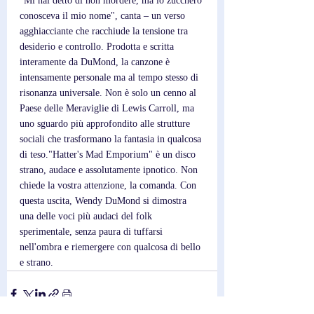
"Mi hai detto di non mordere, ma lo zucchero 
conosceva il mio nome", canta – un verso 
agghiacciante che racchiude la tensione tra 
desiderio e controllo. Prodotta e scritta 
interamente da DuMond, la canzone è 
intensamente personale ma al tempo stesso di 
risonanza universale. Non è solo un cenno al 
Paese delle Meraviglie di Lewis Carroll, ma 
uno sguardo più approfondito alle strutture 
sociali che trasformano la fantasia in qualcosa 
di teso."Hatter's Mad Emporium" è un disco 
strano, audace e assolutamente ipnotico. Non 
chiede la vostra attenzione, la comanda. Con 
questa uscita, Wendy DuMond si dimostra 
una delle voci più audaci del folk 
sperimentale, senza paura di tuffarsi 
nell'ombra e riemergere con qualcosa di bello 
e strano.