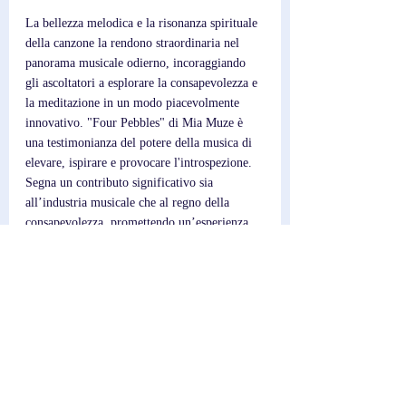
La bellezza melodica e la risonanza spirituale 
della canzone la rendono straordinaria nel 
panorama musicale odierno, incoraggiando 
gli ascoltatori a esplorare la consapevolezza e 
la meditazione in un modo piacevolmente 
innovativo. "Four Pebbles" di Mia Muze è 
una testimonianza del potere della musica di 
elevare, ispirare e provocare l'introspezione. 
Segna un contributo significativo sia 
all’industria musicale che al regno della 
consapevolezza, promettendo un’esperienza 
di ascolto trasformativa per chiunque sia 
aperto al suo messaggio. Mentre Mia Muze 
continua ad esplorare nuovi territori musicali, 
la sua capacità di fondere la spiritualità con 
l'espressione artistica le assicura un posto 
come visionaria nella musica contemporanea.