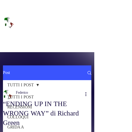
DOLCE BRANO
RAGGIUNGERE IL PARADISO SULLA
FREQUENZA
Post
TUTTI I POST
Federico
TUTTI I POST
“ENDING UP IN THE
RECENSIONI
WRONG WAY” di Richard
COLLOQUI
Green
GRIDA A