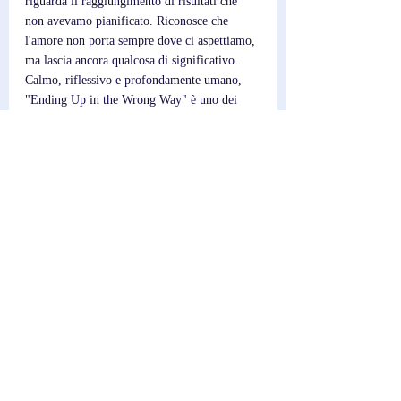
riguarda il raggiungimento di risultati che 
non avevamo pianificato. Riconosce che 
l'amore non porta sempre dove ci aspettiamo, 
ma lascia ancora qualcosa di significativo. 
Calmo, riflessivo e profondamente umano, 
"Ending Up in the Wrong Way" è uno dei 
momenti più tranquilli dell'EP.
Post recenti
Mostra tutti