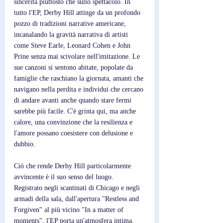
sincerità piuttosto che sullo spettacolo. In 
tutto l'EP, Derby Hill attinge da un profondo 
pozzo di tradizioni narrative americane, 
incanalando la gravità narrativa di artisti 
come Steve Earle, Leonard Cohen e John 
Prine senza mai scivolare nell'imitazione. Le 
sue canzoni si sentono abitate, popolate da 
famiglie che raschiano la giornata, amanti che 
navigano nella perdita e individui che cercano 
di andare avanti anche quando stare fermi 
sarebbe più facile. C'è grinta qui, ma anche 
calore, una convinzione che la resilienza e 
l'amore possano coesistere con delusione e 
dubbio.
Ciò che rende Derby Hill particolarmente 
avvincente è il suo senso del luogo. 
Registrato negli scantinati di Chicago e negli 
armadi della sala, dall'apertura "Restless and 
Forgiven" al più vicino "In a matter of 
moments", l'EP porta un'atmosfera intima, 