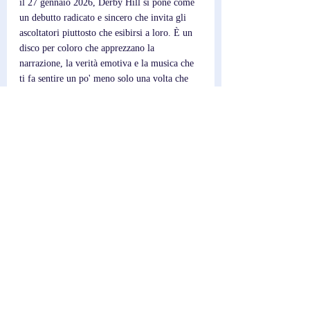
il 27 gennaio 2026, Derby Hill si pone come 
un debutto radicato e sincero che invita gli 
ascoltatori piuttosto che esibirsi a loro. È un 
disco per coloro che apprezzano la 
narrazione, la verità emotiva e la musica che 
ti fa sentire un po' meno solo una volta che 
finisce.
Post recenti
Mostra tutti