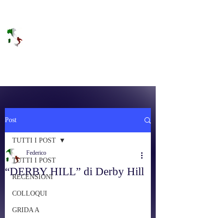
DOLCE BRANO
RAGGIUNGERE IL PARADISO SULLA
FREQUENZA
Post
TUTTI I POST
Federico
TUTTI I POST
“DERBY HILL” di Derby Hill
RECENSIONI
COLLOQUI
GRIDA A