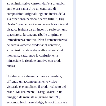
Zouchinski scrive canzoni dall'età di undici 
anni e ora vanta oltre un centinaio di 
composizioni originali, ognuna intrisa della 
sua esperienza personale senza filtri. "Drug 
Dealer" non cerca di mascherare la rabbia o il 
disagio. Ispirata da un incontro reale con uno 
spacciatore, la canzone ribolle di grinta e 
immediatezza emotiva. Non è romanticizzata 
né eccessivamente prodotta: al contrario, 
Zouchinski si abbandona alla crudezza del 
momento, catturando la confusione, la 
minaccia e le ricadute emotive con cruda 
onestà. 
Il video musicale esalta questa atmosfera, 
offrendo un accompagnamento visivo 
viscerale che amplifica il crudo realismo del 
brano. Musicalmente, "Drug Dealer" è un 
omaggio da manuale al grunge anni '90, 
evocando le chitarre sludge, le voci distorte e 