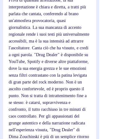
Priva di qualsiasi affettazione, la sua 
interpretazione è chiara e diretta, a tratti più 
parlata che cantata, conferendo al brano 
un'atmosfera provocatoria, quasi 
giornalistica. La sua mancanza di accento 
regionale rende i suoi testi più universalmente 
accessibili, ma è la sua intensità ad attrarre 
l'ascoltatore. Canta ciò che ha vissuto, e credi 
a ogni parola. "Drug Dealer" è disponibile su 
YouTube, Spotify e diverse altre piattaforme, 
dove la sua energia grezza e le sue emozioni 
senza filtri contrastano con la patina levigata 
di gran parte del rock moderno. Non è un 
ascolto confortevole, ed è proprio questo il 
punto. Non si tratta di intrattenimento fine a 
se stesso: è catarsi, sopravvivenza e 
confronto, il tutto racchiuso in tre minuti di 
caos controllato. Per gli appassionati del 
grunge autentico e della narrazione radicata 
nell'esperienza vissuta, "Drug Dealer" di 
Dima Zouchinski è più di un semplice ritorno 