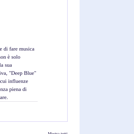
e di fare musica 
non è solo 
la sua 
tiva, "Deep Blue" 
cui influenze 
nza piena di 
are.
Mostra tutti