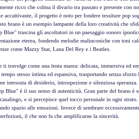
mente ricco che colma il divario tra passato e presente con no
 accattivante, il progetto è noto per fondere tessiture pop so
to brano è un esempio lampante della loro creatività che sfida
 Blue" trascina gli ascoltatori in un paesaggio sonoro ipnotic
entazione eterea, fondendo melodie malinconiche con toni cald
enze come Mazzy Star, Lana Del Rey e i Beatles. 
he ti travolge come una lenta marea: delicata, immersiva ed e
 tempo stesso intima ed espansiva, trasportando senza sforzo l
ne intessuta di desiderio, introspezione e silenziosa speranza.
 Blue" è il suo senso di autenticità. Gran parte del brano è st
casalingo, e si percepisce quel tocco personale in ogni strato
iando spazio alle emozioni. Invece di sembrare eccessivamente 
rfezioni, il che non fa che amplificarne la sincerità.