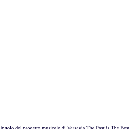
singolo del progetto musicale di Varsavia The Past is The Best