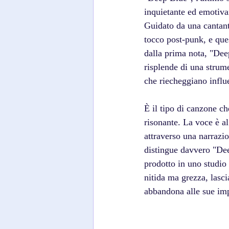
inquietante ed emotiva
Guidato da una cantante
tocco post-punk, e ques
dalla prima nota, "Deep
risplende di una strum
che riecheggiano influ
È il tipo di canzone c
risonante. La voce è al
attraverso una narrazio
distingue davvero "Deep
prodotto in uno studio 
nitida ma grezza, lasc
abbandona alle sue impe