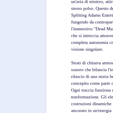
un'aria di mistero, att
stesso polso. Questo d
Splitting Adams Entert
fungendo da contropar
l'immersivo "Dead Man
che si intreccia attrav
completa autonomia cre
visione singolare. 
Strati di chitarra atmo
sonoro che bilancia l'i
rilascio di una storia 
concepito come parte d
Ogni traccia funziona 
trasformazione. Gli ele
costruzioni dinamiche 
ancorato in un'energia 