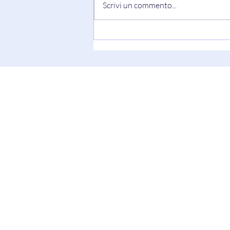
Scrivi un commento...
"Truth Always Shows Its Face"
di Keesha Blair