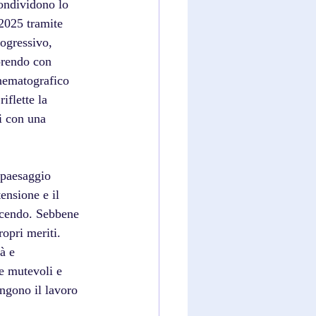
condividono lo 
2025 tramite 
ogressivo, 
prendo con 
nematografico 
iflette la 
i con una 
n paesaggio 
ensione e il 
escendo. Sebbene 
opri meriti. 
à e 
e mutevoli e 
ngono il lavoro 