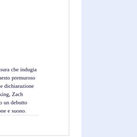
sura che indugia 
Questo premuroso 
me dichiarazione 
king, Zach 
do un debutto 
one e suono.