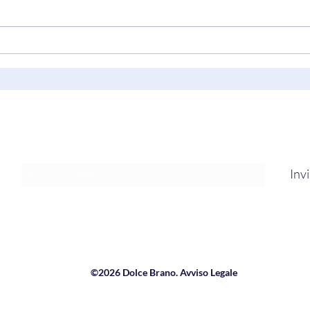
Next Time (I Won’t Be
“Musi
Falling/You’ve Got Me Falling)"
Grow
di C’batch
Nels
Modulo di iscrizione
Inv
©2026 Dolce Brano. Avviso Legale