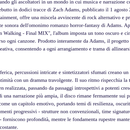
irando gli ascoltatori in un mondo in cui musica e narrazione 
ebutto in dodici tracce di Zach Adams, pubblicato il 1 agosto 
ainment, offre una miscela avvincente di rock alternativo e pr
te sonora dell'omonimo romanzo horror-fantasy di Adams. A
 Walking - Final MIX", l'album imposta un tono oscuro e ci
erso ogni canzone. Prodotto interamente da Adams, il progetto r
ativa, consentendo a ogni arrangiamento e trama di allinears
sferica, percussioni intricate e sintetizzatori sfumati creano u
ntimità con un dramma travolgente. Il suo ritmo rispecchia la t
ben realizzata, passando da passaggi introspettivi a potenti cr
i una narrazione più ampia, il disco rimane fermamente sui pr
come un capitolo emotivo, portando temi di resilienza, oscurit
menti progressivi - strutture non convenzionali, time signatur
- forniscono profondità, mentre le fondamenta rupestre mante
costante.