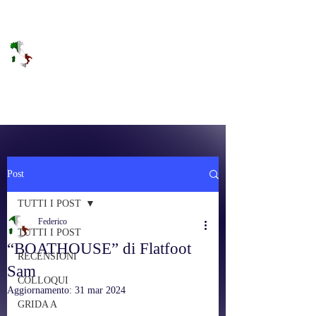
DOLCE BRANO
RAGGIUNGERE IL PARADISO SULLA
FREQUENZA
Post
TUTTI I POST
Federico
TUTTI I POST
“BOATHOUSE” di Flatfoot
RECENSIONI
Sam
COLLOQUI
Aggiornamento:
31 mar 2024
GRIDA A