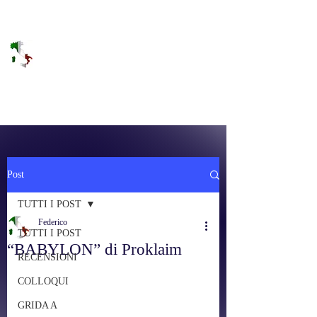
DOLCE BRANO
RAGGIUNGERE IL PARADISO SULLA
FREQUENZA
Post
TUTTI I POST
Federico
TUTTI I POST
“BABYLON” di Proklaim
RECENSIONI
COLLOQUI
GRIDA A