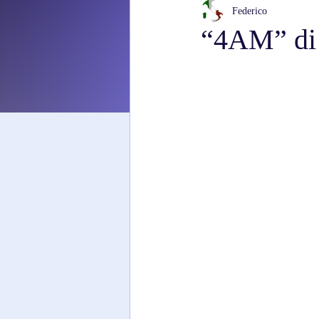
Federico
“4AM” d