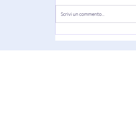
Scrivi un commento...
“I WISH” di Sarantos