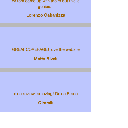
writers came up with theirs but this is
genius. !
Lorenzo Gabanizza
GREAT COVERAGE! love the website
Matta Blvck
nice review, amazing! Dolce Brano
Gimmik
Sophia Sheth