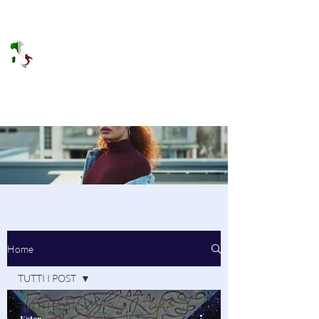
DOLCE BRANO
RAGGIUNGERE IL PARADISO SULLA
FREQUENZA
Home
TUTTI I POST
TUTTI I POST