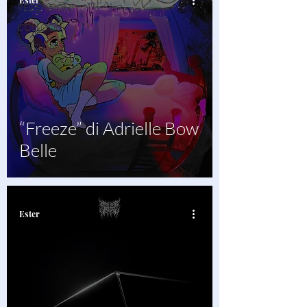
Ester
RECENSIONI
COLLOQUI
GRIDA A
“Freeze” di Adrielle Bow
Belle
Ester