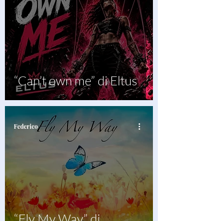
“Can’t own me” di Eltus
Federico
“Fly My Way” di