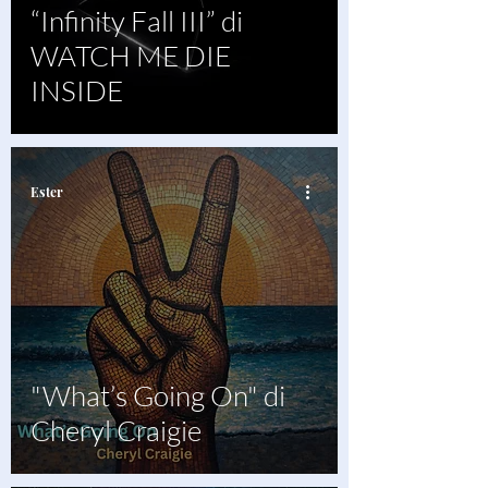
“Infinity Fall III” di
WATCH ME DIE
INSIDE
Ester
"What’s Going On" di
Cheryl Craigie