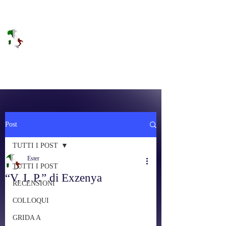
DOLCE BRANO
RAGGIUNGERE IL PARADISO SULLA
FREQUENZA
Post
TUTTI I POST
Ester
TUTTI I POST
“V. I. P.” di Exzenya
RECENSIONI
COLLOQUI
GRIDA A