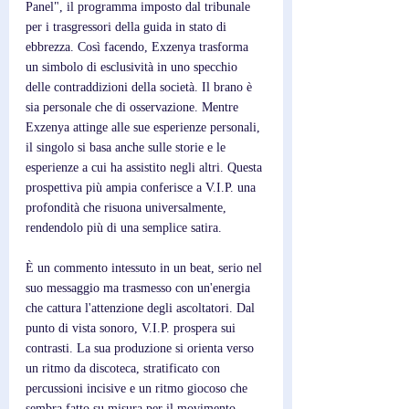
Panel", il programma imposto dal tribunale 
per i trasgressori della guida in stato di 
ebbrezza. Così facendo, Exzenya trasforma 
un simbolo di esclusività in uno specchio 
delle contraddizioni della società. Il brano è 
sia personale che di osservazione. Mentre 
Exzenya attinge alle sue esperienze personali, 
il singolo si basa anche sulle storie e le 
esperienze a cui ha assistito negli altri. Questa 
prospettiva più ampia conferisce a V.I.P. una 
profondità che risuona universalmente, 
rendendolo più di una semplice satira. 
È un commento intessuto in un beat, serio nel 
suo messaggio ma trasmesso con un'energia 
che cattura l'attenzione degli ascoltatori. Dal 
punto di vista sonoro, V.I.P. prospera sui 
contrasti. La sua produzione si orienta verso 
un ritmo da discoteca, stratificato con 
percussioni incisive e un ritmo giocoso che 
sembra fatto su misura per il movimento. 