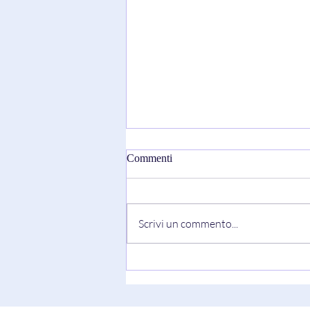
Commenti
Scrivi un commento...
"Truth Always Shows Its Face"
di Keesha Blair