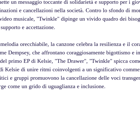
ette un messaggio toccante di solidarietà e supporto per i gio
inazioni e cancellazioni nella società. Contro lo sfondo di mo
ideo musicale, "Twinkle" dipinge un vivido quadro dei bisogn
 supporto e accettazione. 
 melodia orecchiabile, la canzone celebra la resilienza e il cor
ome Dempsey, che affrontano coraggiosamente bigottismo e in
del primo EP di Kelsie, "The Drawer", "Twinkle" spicca come 
i Kelsie di unire ritmi coinvolgenti a un significativo commen
tici e gruppi promuovono la cancellazione delle voci transgen
erge come un grido di uguaglianza e inclusione.