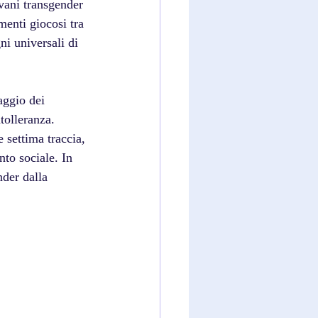
vani transgender 
menti giocosi tra 
i universali di 
aggio dei 
tolleranza.
settima traccia, 
to sociale. In 
der dalla 