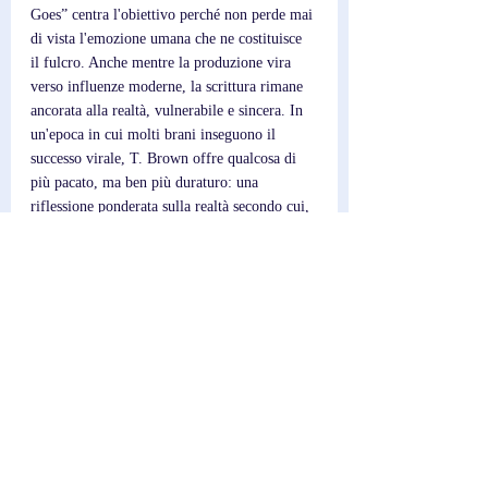
Goes” centra l'obiettivo perché non perde mai 
di vista l'emozione umana che ne costituisce 
il fulcro. Anche mentre la produzione vira 
verso influenze moderne, la scrittura rimane 
ancorata alla realtà, vulnerabile e sincera. In 
un'epoca in cui molti brani inseguono il 
successo virale, T. Brown offre qualcosa di 
più pacato, ma ben più duraturo: una 
riflessione ponderata sulla realtà secondo cui, 
talvolta, amare significa semplicemente 
accettare “la strada che lei prende”.
Post recenti
Mostra tutti