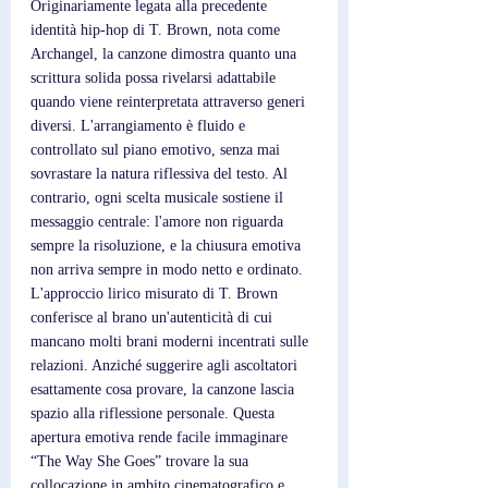
Originariamente legata alla precedente 
identità hip-hop di T. Brown, nota come 
Archangel, la canzone dimostra quanto una 
scrittura solida possa rivelarsi adattabile 
quando viene reinterpretata attraverso generi 
diversi. L'arrangiamento è fluido e 
controllato sul piano emotivo, senza mai 
sovrastare la natura riflessiva del testo. Al 
contrario, ogni scelta musicale sostiene il 
messaggio centrale: l'amore non riguarda 
sempre la risoluzione, e la chiusura emotiva 
non arriva sempre in modo netto e ordinato. 
L'approccio lirico misurato di T. Brown 
conferisce al brano un'autenticità di cui 
mancano molti brani moderni incentrati sulle 
relazioni. Anziché suggerire agli ascoltatori 
esattamente cosa provare, la canzone lascia 
spazio alla riflessione personale. Questa 
apertura emotiva rende facile immaginare 
“The Way She Goes” trovare la sua 
collocazione in ambito cinematografico e 