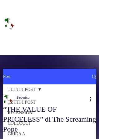
DOLCE BRANO
RAGGIUNGERE IL PARADISO SULLA
FREQUENZA
Post
TUTTI I POST
Federico
TUTTI I POST
“THE VALUE OF
RECENSIONI
PRICELESS” di The Screaming
COLLOQUI
Pope
GRIDA A