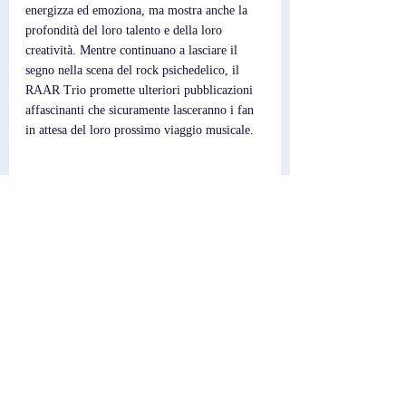
energizza ed emoziona, ma mostra anche la 
profondità del loro talento e della loro 
creatività. Mentre continuano a lasciare il 
segno nella scena del rock psichedelico, il 
RAAR Trio promette ulteriori pubblicazioni 
affascinanti che sicuramente lasceranno i fan 
in attesa del loro prossimo viaggio musicale.
Scrittore; 
Federico
Post recenti
Mostra tutti