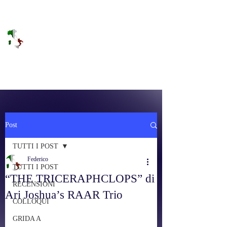
DOLCE BRANO
RAGGIUNGERE IL PARADISO SULLA
FREQUENZA
Post
TUTTI I POST
Federico
TUTTI I POST
“THE TRICERAPHCLOPS” di
RECENSIONI
Ari Joshua’s RAAR Trio
COLLOQUI
GRIDA A