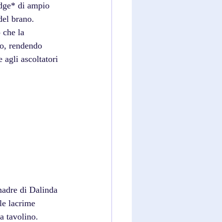
idge* di ampio 
del brano. 
 che la 
co, rendendo 
agli ascoltatori 
madre di Dalinda 
le lacrime 
a tavolino. 