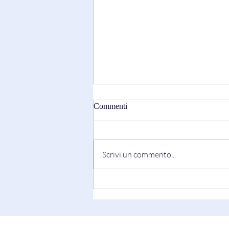
Commenti
Scrivi un commento...
"Truth Always Shows Its Face"
di Keesha Blair