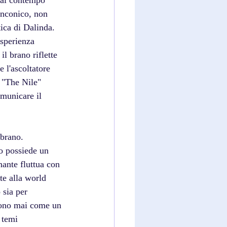
 al contempo 
inconico, non 
ica di Dalinda. 
esperienza 
il brano riflette 
 l'ascoltatore 
 "The Nile" 
omunicare il 
brano. 
o possiede un 
nante fluttua con 
te alla world 
 sia per 
iono mai come un 
 temi 