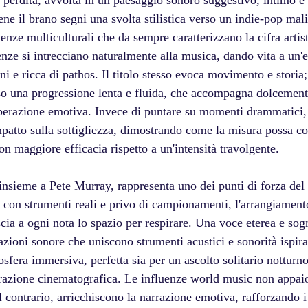
perdita, avvolta in un paesaggio sonoro suggestivo, intimo e
ne il brano segni una svolta stilistica verso un indie-pop mal
nze multiculturali che da sempre caratterizzano la cifra artist
uenze si intrecciano naturalmente alla musica, dando vita a un'
ni e ricca di pathos. Il titolo stesso evoca movimento e storia; 
rso una progressione lenta e fluida, che accompagna dolcemente
 liberazione emotiva. Invece di puntare su momenti drammatici,
impatto sulla sottigliezza, dimostrando come la misura possa c
on maggiore efficacia rispetto a un'intensità travolgente.
insieme a Pete Murray, rappresenta uno dei punti di forza del 
 con strumenti reali e privo di campionamenti, l'arrangiament
cia a ogni nota lo spazio per respirare. Una voce eterea e sog
cazioni sonore che uniscono strumenti acustici e sonorità ispira
fera immersiva, perfetta sia per un ascolto solitario notturno
azione cinematografica. Le influenze world music non appa
 contrario, arricchiscono la narrazione emotiva, rafforzando i