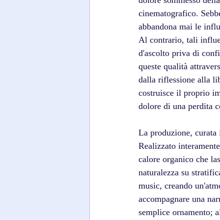
dolore sommesso della 
cinematografico. Sebbe
abbandona mai le influe
Al contrario, tali infl
d'ascolto priva di confi
queste qualità attrave
dalla riflessione alla
costruisce il proprio 
dolore di una perdita c
La produzione, curata 
Realizzato interamente
calore organico che las
naturalezza su stratifi
music, creando un'atmos
accompagnare una narr
semplice ornamento; al