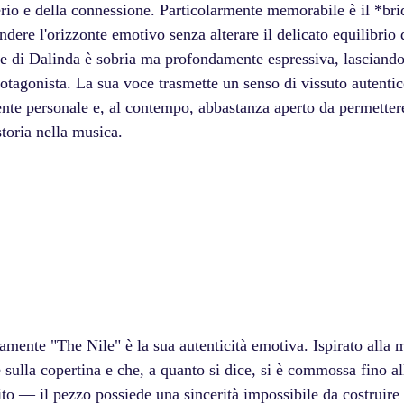
derio e della connessione. Particolarmente memorabile è il *br
ndere l'orizzonte emotivo senza alterare il delicato equilibrio 
le di Dalinda è sobria ma profondamente espressiva, lasciando
rotagonista. La sua voce trasmette un senso di vissuto autenti
te personale e, al contempo, abbastanza aperto da permettere 
storia nella musica.
amente "The Nile" è la sua autenticità emotiva. Ispirato alla 
e sulla copertina e che, a quanto si dice, si è commossa fino al
ito — il pezzo possiede una sincerità impossibile da costruire 