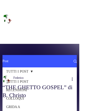
DOLCE BRANO
RAGGIUNGERE IL PARADISO SULLA
FREQUENZA
Post
TUTTI I POST
Federico
TUTTI I POST
“THE GHETTO GOSPEL” di
RECENSIONI
B. Christo
COLLOQUI
GRIDA A