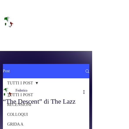
DOLCE BRANO
RAGGIUNGERE IL PARADISO SULLA
FREQUENZA
Post
TUTTI I POST
Federico
TUTTI I POST
“The Descent” di The Lazz
RECENSIONI
COLLOQUI
GRIDA A