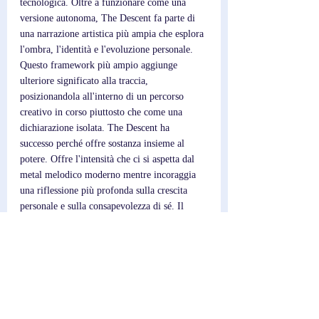
tecnologica. Oltre a funzionare come una 
versione autonoma, The Descent fa parte di 
una narrazione artistica più ampia che esplora 
l'ombra, l'identità e l'evoluzione personale. 
Questo framework più ampio aggiunge 
ulteriore significato alla traccia, 
posizionandola all'interno di un percorso 
creativo in corso piuttosto che come una 
dichiarazione isolata. The Descent ha 
successo perché offre sostanza insieme al 
potere. Offre l'intensità che ci si aspetta dal 
metal melodico moderno mentre incoraggia 
una riflessione più profonda sulla crescita 
personale e sulla consapevolezza di sé. Il 
risultato è una versione riflessiva e ambiziosa 
che dimostra come la musica pesante possa 
coinvolgere sia emotivamente che 
intellettualmente.