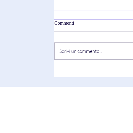
Commenti
Scrivi un commento...
"Truth Always Shows Its Face"
di Keesha Blair