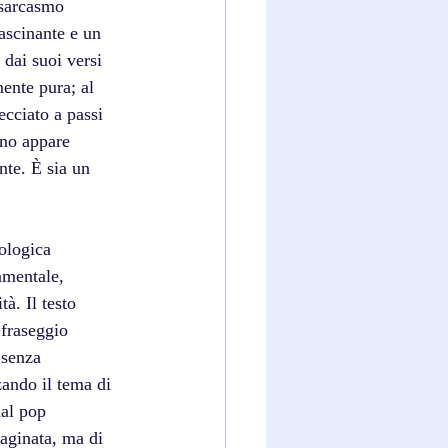
 sarcasmo 
ascinante e un 
 dai suoi versi 
mente pura; al 
ecciato a passi 
ano appare 
nte. È sia un 
cologica 
amentale, 
à. Il testo 
 fraseggio 
 senza 
zando il tema di 
dal pop 
aginata, ma di 