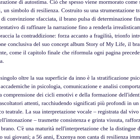
iarazione di autostima. Ciò che spesso viene mormorato come
, un simbolo di resilienza. Costruito su una strumentazione tr
a di convinzione sfacciata, il brano pulsa di determinazione fin
tentativo di raffinare la narrazione fino a renderla irrealistica
accia la contraddizione: forza accanto a fragilità, trionfo intr
one conclusiva del suo concept album Story of My Life, il br
nte, come il capitolo finale che riformula ogni pagina precede
a.
singolo oltre la sua superficie da inno è la stratificazione psi
i accademiche in psicologia, comunicazione e analisi comport
comprensione dei cicli emotivi e della formazione dell'identit
ascoltatori attenti, racchiudendo significati più profondi in un
co teatrale. La sua interpretazione vocale – registrata dal vivo
dell'intonazione – trasmette consistenza e grinta vissuta, raffor
l brano. C'è una maturità nell'interpretazione che la distingue 
o sui giovani; a 56 anni, Exzenya non canta di resilienza imm