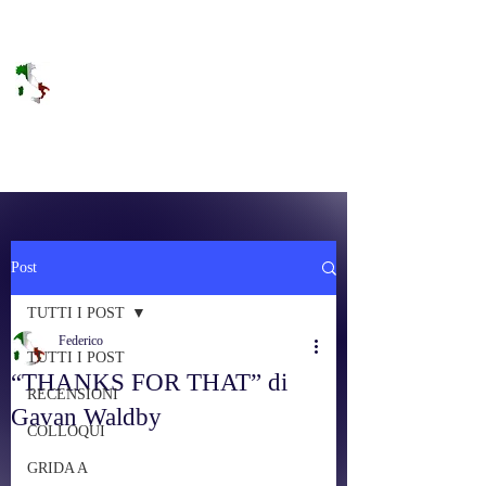
DOLCE BRANO
RAGGIUNGERE IL PARADISO SULLA
FREQUENZA
Post
TUTTI I POST
Federico
TUTTI I POST
“THANKS FOR THAT” di
RECENSIONI
Gavan Waldby
COLLOQUI
GRIDA A