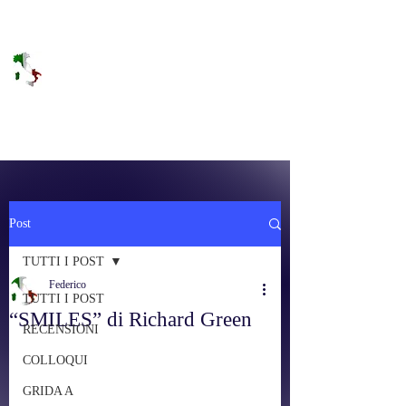
DOLCE BRANO
RAGGIUNGERE IL PARADISO SULLA
FREQUENZA
Post
TUTTI I POST
Federico
TUTTI I POST
“SMILES” di Richard Green
RECENSIONI
COLLOQUI
GRIDA A