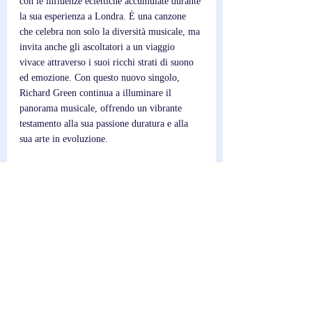
con le influenze eclettiche accumulate durante 
la sua esperienza a Londra. È una canzone 
che celebra non solo la diversità musicale, ma 
invita anche gli ascoltatori a un viaggio 
vivace attraverso i suoi ricchi strati di suono 
ed emozione. Con questo nuovo singolo, 
Richard Green continua a illuminare il 
panorama musicale, offrendo un vibrante 
testamento alla sua passione duratura e alla 
sua arte in evoluzione.
Scrittore; 
Federico
Post recenti
Mostra tutti