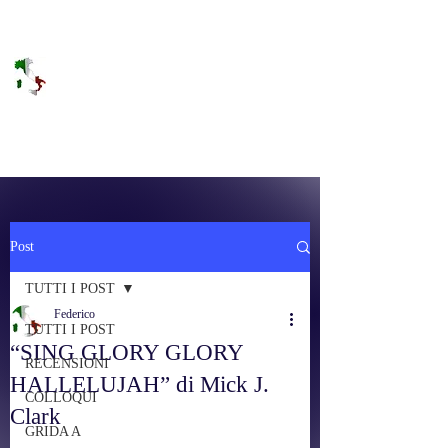
DOLCE BRANO
RAGGIUNGERE IL PARADISO SULLA
FREQUENZA
Post
TUTTI I POST
Federico
TUTTI I POST
“SING GLORY GLORY
RECENSIONI
HALLELUJAH” di Mick J.
COLLOQUI
Clark
GRIDA A