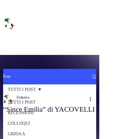
DOLCE BRANO
RAGGIUNGERE IL PARADISO SULLA
FREQUENZA
Post
TUTTI I POST
Federico
TUTTI I POST
“Since Emilia” di YACOVELLI
RECENSIONI
COLLOQUI
GRIDA A