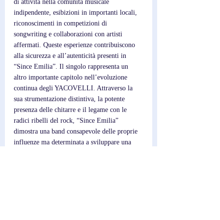
di attività nella comunità musicale 
indipendente, esibizioni in importanti locali, 
riconoscimenti in competizioni di 
songwriting e collaborazioni con artisti 
affermati. Queste esperienze contribuiscono 
alla sicurezza e all’autenticità presenti in 
“Since Emilia”. Il singolo rappresenta un 
altro importante capitolo nell’evoluzione 
continua degli YACOVELLI. Attraverso la 
sua strumentazione distintiva, la potente 
presenza delle chitarre e il legame con le 
radici ribelli del rock, “Since Emilia” 
dimostra una band consapevole delle proprie 
influenze ma determinata a sviluppare una 
voce personale. È una pubblicazione costruita 
su passione, sperimentazione e sulla volontà 
di mantenere vivo lo spirito dell’alternative 
rock per una nuova generazione.