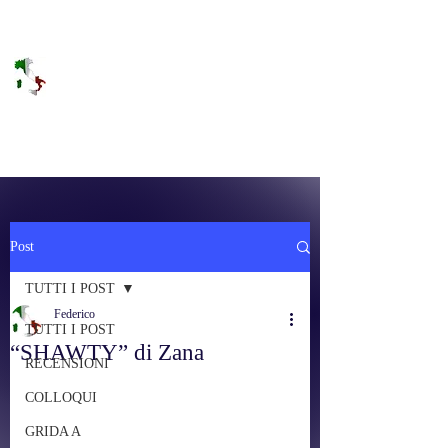
DOLCE BRANO
RAGGIUNGERE IL PARADISO SULLA
FREQUENZA
Post
TUTTI I POST
Federico
TUTTI I POST
“SHAWTY” di Zana
RECENSIONI
COLLOQUI
GRIDA A